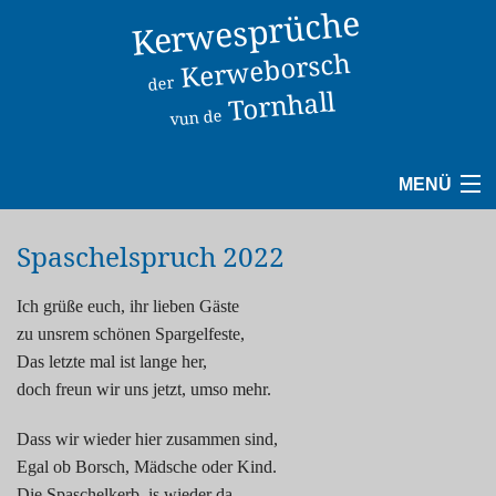
Kerwesprüche
Kerweborsch
der
Tornhall
vun de
MENÜ
1940
Spaschelspruch 2022
1950
Ich grüße euch, ihr lieben Gäste
zu unsrem schönen Spargelfeste,
1960
Das letzte mal ist lange her,
doch freun wir uns jetzt, umso mehr.
1970
Dass wir wieder hier zusammen sind,
1980
Egal ob Borsch, Mädsche oder Kind.
Die Spaschelkerb, is wieder da.