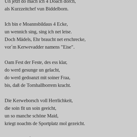
Un jetzt do mach ich 4 Doach dorch,
1990
als Kurzzeitchef vun Biddelborn.
2000
Ich bin e Moannsbildaus 4 Ecke,
un wennich sing, sing ich net leise.
2010
Doch Mädels, Ehr braucht net erschrecke,
vor´m Kerwevadder namens "Eise".
2020
Oam Fest der Feste, des ess klar,
Spargelsprüche
do werd gesunge un gelacht,
do werd gedoanzt mit soiner Fraa,
bis, daß de Tornhallborrem kracht.
Die Kerweborsch voll Herrlichkeit,
die soin fit un soin geeicht,
un so manche schöne Maid,
kriegt noachts de Sportplatz mol gezeicht.