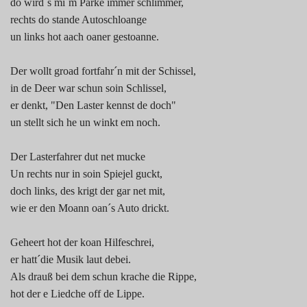
do wird´s mi´m Parke immer schlimmer,
rechts do stande Autoschloange
un links hot aach oaner gestoanne.
Der wollt groad fortfahr´n mit der Schissel,
in de Deer war schun soin Schlissel,
er denkt, "Den Laster kennst de doch"
un stellt sich he un winkt em noch.
Der Lasterfahrer dut net mucke
Un rechts nur in soin Spiejel guckt,
doch links, des krigt der gar net mit,
wie er den Moann oan´s Auto drickt.
Geheert hot der koan Hilfeschrei,
er hatt´die Musik laut debei.
Als drauß bei dem schun krache die Rippe,
hot der e Liedche off de Lippe.