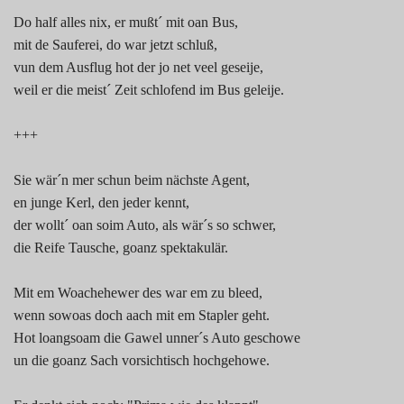
Do half alles nix, er mußt´ mit oan Bus,
mit de Sauferei, do war jetzt schluß,
vun dem Ausflug hot der jo net veel geseije,
weil er die meist´ Zeit schlofend im Bus geleije.
+++
Sie wär´n mer schun beim nächste Agent,
en junge Kerl, den jeder kennt,
der wollt´ oan soim Auto, als wär´s so schwer,
die Reife Tausche, goanz spektakulär.
Mit em Woachehewer des war em zu bleed,
wenn sowoas doch aach mit em Stapler geht.
Hot loangsoam die Gawel unner´s Auto geschowe
un die goanz Sach vorsichtisch hochgehowe.