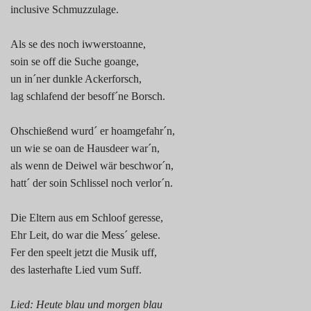
inclusive Schmuzzulage.
Als se des noch iwwerstoanne,
soin se off die Suche goange,
un in´ner dunkle Ackerforsch,
lag schlafend der besoff´ne Borsch.
Ohschießend wurd´ er hoamgefahr´n,
un wie se oan de Hausdeer war´n,
als wenn de Deiwel wär beschwor´n,
hatt´ der soin Schlissel noch verlor´n.
Die Eltern aus em Schloof geresse,
Ehr Leit, do war die Mess´ gelese.
Fer den speelt jetzt die Musik uff,
des lasterhafte Lied vum Suff.
Lied: Heute blau und morgen blau