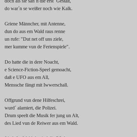
doch als sie sah´n die erst´ Gestalt,
do war´n se weißer noch wie Kalk.
Griene Männcher, mit Antenne,
dun do aus em Wald raus renne
un rufe: "Dut net off uns ziele,
mer kumme vun de Ferienspiele".
Do hatte die in dere Noacht,
e Science-Fiction-Speel gemoacht,
daß e UFO aus em All,
Menssche fängt mit Iwwerschall.
Offgrund vun dene Hilfeschrei,
wurd´ alamiert, die Polizei.
Drum speelt die Musik fer jung un Alt,
des Lied vun de Reiwer aus em Wald.