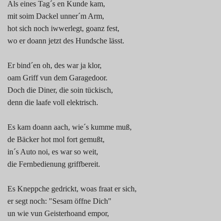
Als eines Tag´s en Kunde kam,
mit soim Dackel unner´m Arm,
hot sich noch iwwerlegt, goanz fest,
wo er doann jetzt des Hundsche lässt.
Er bind´en oh, des war ja klor,
oam Griff vun dem Garagedoor.
Doch die Diner, die soin tückisch,
denn die laafe voll elektrisch.
Es kam doann aach, wie´s kumme muß,
de Bäcker hot mol fort gemußt,
in´s Auto noi, es war so weit,
die Fernbedienung griffbereit.
Es Kneppche gedrickt, woas fraat er sich,
er segt noch: "Sesam öffne Dich"
un wie vun Geisterhoand empor,