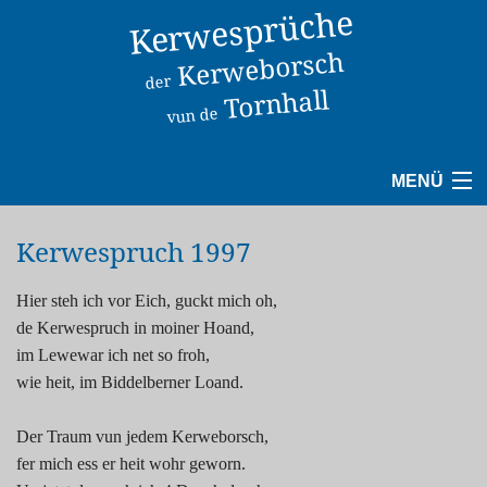
Kerwesprüche
Kerweborsch
der
Tornhall
vun de
MENÜ
1940
Kerwespruch 1997
1950
Hier steh ich vor Eich, guckt mich oh,
de Kerwespruch in moiner Hoand,
1960
im Lewewar ich net so froh,
wie heit, im Biddelberner Loand.
1970
Der Traum vun jedem Kerweborsch,
1980
fer mich ess er heit wohr geworn.