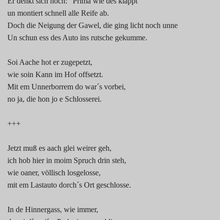
Er denkt sich noch: "Prima wie des klappt"
un montiert schnell alle Reife ab.
Doch die Neigung der Gawel, die ging licht noch unne
Un schun ess des Auto ins rutsche gekumme.
Soi Aache hot er zugepetzt,
wie soin Kann im Hof offsetzt.
Mit em Unnerborrem do war´s vorbei,
no ja, die hon jo e Schlosserei.
+++
Jetzt muß es aach glei weirer geh,
ich hob hier in moim Spruch drin steh,
wie oaner, völlisch losgelosse,
mit em Lastauto dorch´s Ort geschlosse.
In de Hinnergass, wie immer,