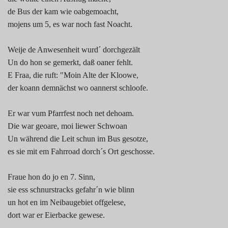
de Bus der kam wie oabgemoacht,
mojens um 5, es war noch fast Noacht.
Weije de Anwesenheit wurd´ dorchgezält
Un do hon se gemerkt, daß oaner fehlt.
E Fraa, die ruft: "Moin Alte der Kloowe,
der koann demnächst wo oannerst schloofe.
Er war vum Pfarrfest noch net dehoam.
Die war geoare, moi liewer Schwoan
Un während die Leit schun im Bus gesotze,
es sie mit em Fahrroad dorch´s Ort geschosse.
Fraue hon do jo en 7. Sinn,
sie ess schnurstracks gefahr´n wie blinn
un hot en im Neibaugebiet offgelese,
dort war er Eierbacke gewese.