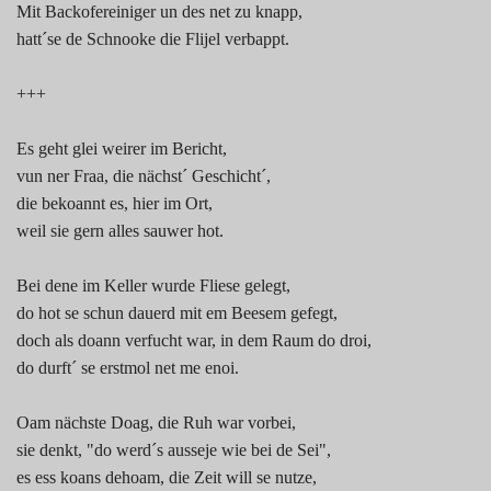
Mit Backofereiniger un des net zu knapp,
hatt´se de Schnooke die Flijel verbappt.
+++
Es geht glei weirer im Bericht,
vun ner Fraa, die nächst´ Geschicht´,
die bekoannt es, hier im Ort,
weil sie gern alles sauwer hot.
Bei dene im Keller wurde Fliese gelegt,
do hot se schun dauerd mit em Beesem gefegt,
doch als doann verfucht war, in dem Raum do droi,
do durft´ se erstmol net me enoi.
Oam nächste Doag, die Ruh war vorbei,
sie denkt, "do werd´s ausseje wie bei de Sei",
es ess koans dehoam, die Zeit will se nutze,