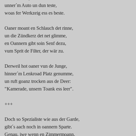
unner´m Auto un dun teste,
woas fer Werkzeig ess es beste.
Oaner moant en Schlauch det rinne,
un die Zündkerz det net glimme,
en Oannern gibt soin Senf dezu,
vum Sprit de Filter, der wär zu.
Derweil hot oaner vun de Junge,
hinner´m Lenkroad Platz genumme,
un ruft goanz trocken aus de Deer:
"Kamerade, unsern Toank ess leer".
+++
Doch so Spezialiste wie aus der Garde,
gibt´s aach noch in oannern Sparte.
Genau, iwe wenn en Zimmermoann,