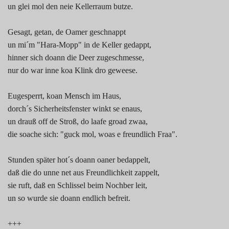
un glei mol den neie Kellerraum butze.
Gesagt, getan, de Oamer geschnappt
un mi´m "Hara-Mopp" in de Keller gedappt,
hinner sich doann die Deer zugeschmesse,
nur do war inne koa Klink dro geweese.
Eugesperrt, koan Mensch im Haus,
dorch´s Sicherheitsfenster winkt se enaus,
un drauß off de Stroß, do laafe groad zwaa,
die soache sich: "guck mol, woas e freundlich Fraa".
Stunden später hot´s doann oaner bedappelt,
daß die do unne net aus Freundlichkeit zappelt,
sie ruft, daß en Schlissel beim Nochber leit,
un so wurde sie doann endlich befreit.
+++