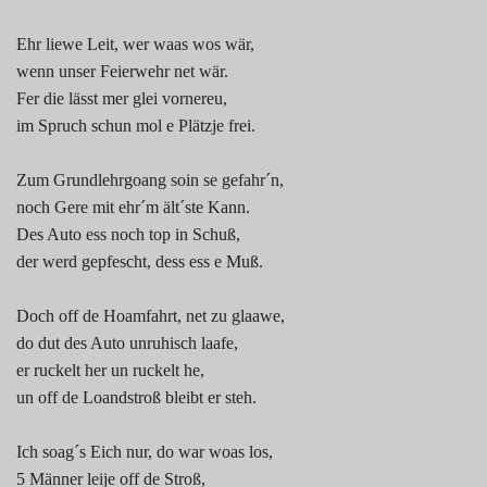
Ehr liewe Leit, wer waas wos wär,
wenn unser Feierwehr net wär.
Fer die lässt mer glei vornereu,
im Spruch schun mol e Plätzje frei.
Zum Grundlehrgoang soin se gefahr´n,
noch Gere mit ehr´m ält´ste Kann.
Des Auto ess noch top in Schuß,
der werd gepfescht, dess ess e Muß.
Doch off de Hoamfahrt, net zu glaawe,
do dut des Auto unruhisch laafe,
er ruckelt her un ruckelt he,
un off de Loandstroß bleibt er steh.
Ich soag´s Eich nur, do war woas los,
5 Männer leije off de Stroß,