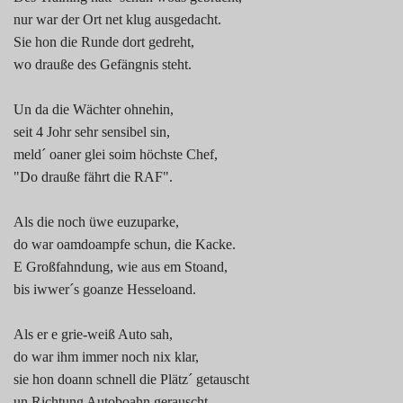
nur war der Ort net klug ausgedacht.
Sie hon die Runde dort gedreht,
wo drauße des Gefängnis steht.
Un da die Wächter ohnehin,
seit 4 Johr sehr sensibel sin,
meld´ oaner glei soim höchste Chef,
"Do drauße fährt die RAF".
Als die noch üwe euzuparke,
do war oamdoampfe schun, die Kacke.
E Großfahndung, wie aus em Stoand,
bis iwwer´s goanze Hesseloand.
Als er e grie-weiß Auto sah,
do war ihm immer noch nix klar,
sie hon doann schnell die Plätz´ getauscht
un Richtung Autoboahn gerauscht.