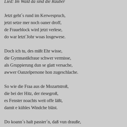
Lied: Im Wald da sind die Räuber
Jetzt geht´s rund im Kerwespruch,
jetzt setze mer noch oaner droff,
de Fraueblock wird jetzt verlese,
do war letzt´Johr woas losgewese.
Doch ich tu, des mißt Ehr wisse,
die Gymnastikfraue schwer vermisse,
als Gruppierung dun se glatt versache,
awwer Oanzelpersone hon zugeschlache.
So wie die Fraa aus de Mozartstroß,
die bei der Hitz, der riesegroß,
es Fenster noachts weit offe läßt,
damit e kühles Windche bläst.
Do koann´s halt passier´n, daß vun drauße,