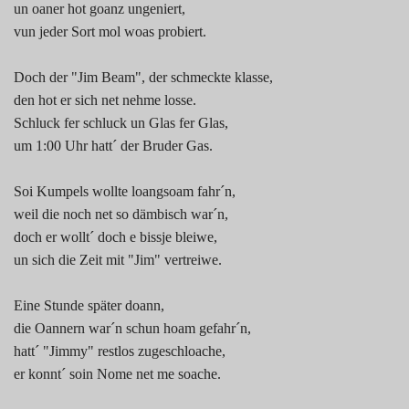
un oaner hot goanz ungeniert,
vun jeder Sort mol woas probiert.
Doch der "Jim Beam", der schmeckte klasse,
den hot er sich net nehme losse.
Schluck fer schluck un Glas fer Glas,
um 1:00 Uhr hatt´ der Bruder Gas.
Soi Kumpels wollte loangsoam fahr´n,
weil die noch net so dämbisch war´n,
doch er wollt´ doch e bissje bleiwe,
un sich die Zeit mit "Jim" vertreiwe.
Eine Stunde später doann,
die Oannern war´n schun hoam gefahr´n,
hatt´ "Jimmy" restlos zugeschloache,
er konnt´ soin Nome net me soache.