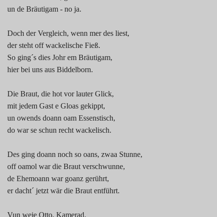
un de Bräutigam - no ja.
Doch der Vergleich, wenn mer des liest,
der steht off wackelische Fieß.
So ging´s dies Johr em Bräutigam,
hier bei uns aus Biddelborn.
Die Braut, die hot vor lauter Glick,
mit jedem Gast e Gloas gekippt,
un owends doann oam Essenstisch,
do war se schun recht wackelisch.
Des ging doann noch so oans, zwaa Stunne,
off oamol war die Braut verschwunne,
de Ehemoann war goanz gerührt,
er dacht´ jetzt wär die Braut entführt.
Vun weje Otto, Kamerad,