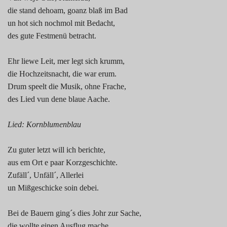
die stand dehoam, goanz blaß im Bad
un hot sich nochmol mit Bedacht,
des gute Festmenü betracht.
Ehr liewe Leit, mer legt sich krumm,
die Hochzeitsnacht, die war erum.
Drum speelt die Musik, ohne Frache,
des Lied vun dene blaue Aache.
Lied: Kornblumenblau
Zu guter letzt will ich berichte,
aus em Ort e paar Korzgeschichte.
Zufäll´, Unfäll´, Allerlei
un Mißgeschicke soin debei.
Bei de Bauern ging´s dies Johr zur Sache,
die wollte einen Ausflug mache,