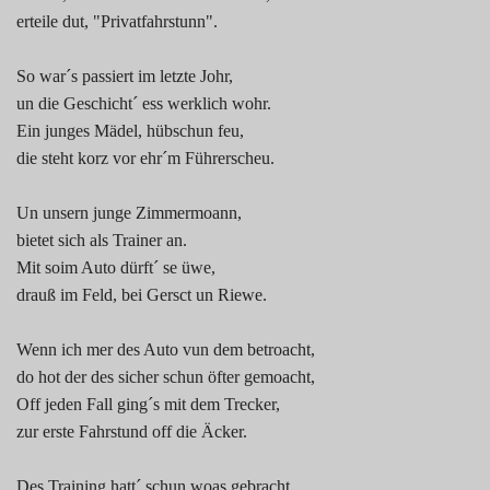
erteile dut, "Privatfahrstunn".
So war´s passiert im letzte Johr,
un die Geschicht´ ess werklich wohr.
Ein junges Mädel, hübschun feu,
die steht korz vor ehr´m Führerscheu.
Un unsern junge Zimmermoann,
bietet sich als Trainer an.
Mit soim Auto dürft´ se üwe,
drauß im Feld, bei Gersct un Riewe.
Wenn ich mer des Auto vun dem betroacht,
do hot der des sicher schun öfter gemoacht,
Off jeden Fall ging´s mit dem Trecker,
zur erste Fahrstund off die Äcker.
Des Training hatt´ schun woas gebracht,