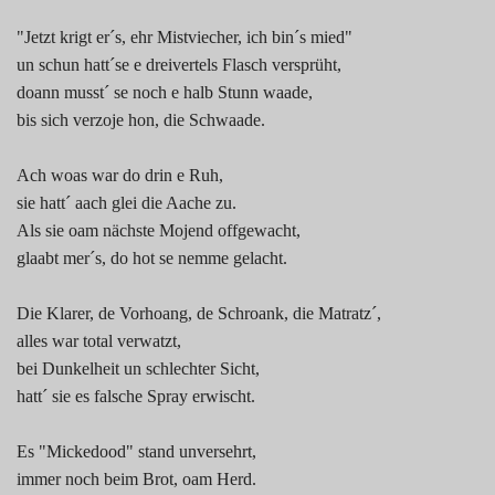
"Jetzt krigt er´s, ehr Mistviecher, ich bin´s mied"
un schun hatt´se e dreivertels Flasch versprüht,
doann musst´ se noch e halb Stunn waade,
bis sich verzoje hon, die Schwaade.
Ach woas war do drin e Ruh,
sie hatt´ aach glei die Aache zu.
Als sie oam nächste Mojend offgewacht,
glaabt mer´s, do hot se nemme gelacht.
Die Klarer, de Vorhoang, de Schroank, die Matratz´,
alles war total verwatzt,
bei Dunkelheit un schlechter Sicht,
hatt´ sie es falsche Spray erwischt.
Es "Mickedood" stand unversehrt,
immer noch beim Brot, oam Herd.