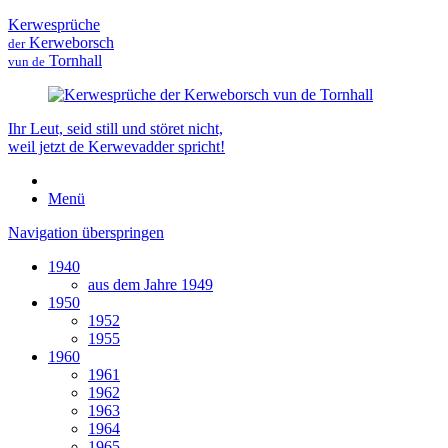
Kerwesprüche
Kerweborsch
der
Tornhall
vun de
Ihr Leut, seid still und störet nicht,
weil jetzt de Kerwevadder spricht!
Menü
Navigation überspringen
1940
aus dem Jahre 1949
1950
1952
1955
1960
1961
1962
1963
1964
1965