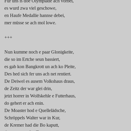
Für uns is doe Olympiade ach vorbei,
es wurd zwa viel geschowe,
en Haufe Medallie hannse debei,
mer müsse se ach mol lowe.
+++
Nun kumme noch e paar Glonigkeite,
die so im Ertche seun bassiert,
es gab kon Bangkrott un ach ko Pleite,
Des hed sich fer uns ach net rentiert.
De Deiwel es ausem Volkshaus draus,
de Zeitz der war glei drin,
jetzt horrer in Wolfskehle e Futterhaus,
do gehert er ach enin.
De Moaster hod e Quellelädsche,
Schröppels Walter war in Kur,
de Kremer had die Bo kaputt,