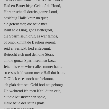
Had en Bauer bisje Geld of de Hond,
fährt er schnell dorchs gonze Lond,
besichtig Halle kreiz un quer,
die gefellt mer, die baue mer.
Baut so e Ding, gonz rießegroß,
die Sparrn seun druf, es war famos,
of omol kimmt de Bauherr gerent,
seid er verrickt, hed ergepennt.
Betrocht eich mol den one Storz,
un die gonze Sparrn seun so korz.
Jetzt misse se wirrer alles runner baue,
so esses hald wonn mer e Hall dut baue.
O Glück es es noch net bekonnt,
ich glab dem seu Geld hod net gelongt.
Un wehrend ich meu Kehl dunn eele,
dut die Musikver den spele,
Halle baue des seun Quale,