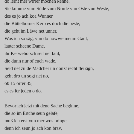
do lernt mer wirrer mochen kenne.
1990
Sie kumme vum Süde vum Norde vun Oste vun Weste,
des es jo ach koa Wunner,
2000
die Büttelborner Kerb es doch die beste,
die geht im Läwe net unner.
2010
Wos ich so säg, vun do howwe meum Gaul,
lauter scheene Dame,
2020
ihr Kerweborsch seit net faul,
die dunn nur of euch wade.
Spargelsprüche
Seid net zu de Mädcher un donzt recht fleißigh,
geht dro un sogt net no,
ob 15 orrer 35,
es es fer jeden o do.
Bevor ich jetzt mit dene Sache beginne,
die so im Ertche seun gelafe,
muß ich erst vun mer wos bringe,
denn ich seun jo ach kon brav,