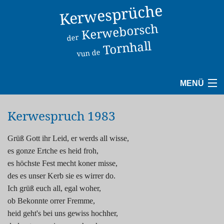
Kerwesprüche
Kerweborsch
der
Tornhall
vun de
MENÜ
1940
Kerwespruch 1983
1950
Grüß Gott ihr Leid, er werds all wisse,
es gonze Ertche es heid froh,
1960
es höchste Fest mecht koner misse,
des es unser Kerb sie es wirrer do.
1970
Ich grüß euch all, egal woher,
ob Bekonnte orrer Fremme,
1980
heid geht's bei uns gewiss hochher,