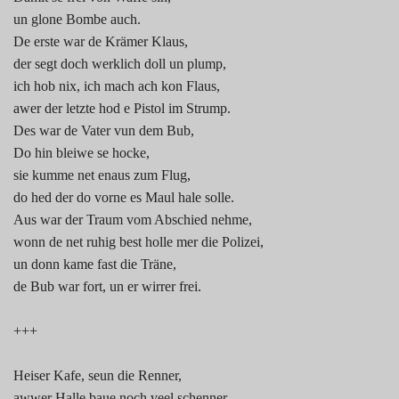
un glone Bombe auch.
De erste war de Krämer Klaus,
der segt doch werklich doll un plump,
ich hob nix, ich mach ach kon Flaus,
awer der letzte hod e Pistol im Strump.
Des war de Vater vun dem Bub,
Do hin bleiwe se hocke,
sie kumme net enaus zum Flug,
do hed der do vorne es Maul hale solle.
Aus war der Traum vom Abschied nehme,
wonn de net ruhig best holle mer die Polizei,
un donn kame fast die Träne,
de Bub war fort, un er wirrer frei.
+++
Heiser Kafe, seun die Renner,
awwer Halle baue noch veel schenner,