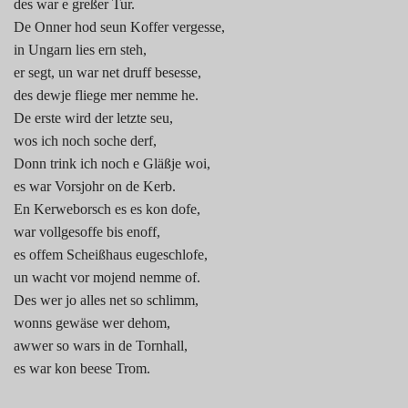
des war e greßer Tur.
De Onner hod seun Koffer vergesse,
in Ungarn lies ern steh,
er segt, un war net druff besesse,
des dewje fliege mer nemme he.
De erste wird der letzte seu,
wos ich noch soche derf,
Donn trink ich noch e Gläßje woi,
es war Vorsjohr on de Kerb.
En Kerweborsch es es kon dofe,
war vollgesoffe bis enoff,
es offem Scheißhaus eugeschlofe,
un wacht vor mojend nemme of.
Des wer jo alles net so schlimm,
wonns gewäse wer dehom,
awwer so wars in de Tornhall,
es war kon beese Trom.