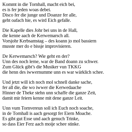
Kommt in die Tornhall, macht eich bei,
es is fer jeden woas debei.
Disco fer die junge und Doanze fer alle,
geht oafach hie, es wird Eich gefalle.
Die Kapelle dies Johr bei uns in de Hall,
die kenne aach de Kerwemarsch all.
Vorsjohr Kerbsamstag – des koann jo mol bassiern
musste mer do e bissje improvisieren.
De Kerwemarsch? Wie geht en der?
Unn des noch lerne, war de Band doann zu schwer.
Zum Glück gibt’s die Musiker vun TKKG
die henn des iwwernumme unn es war wärklich schee.
Und jetzt will ich noch mol schnell danke sache,
fer all die, die wo iwwer die Kerwedaache
Hinner de Theke stehn unn schaffe die ganze Zeit,
damit mir feiern kenne mit dene ganze Leit.
Unn vum Tornvereun soll ich Euch noch soache,
in de Tornhall is aach gesorgt fer Eiern Moache.
Es gibt gut Esse und aach genuch Trinke,
so dass Eier Ferz aach moije schee stinke.