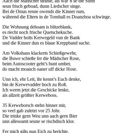
Aach die Mädscher strahle, als wär’n se die Sunn
seun frisch geboad, dunn Liedscher singe.
Bei de Omas renne owends die Kinner rum,
während die Eltern in de Tornhall es Doanzboa schwinge.
Die Wohnung dehoam is blitzeblank,
es riecht noch frische Quetschekuche.
De Vadder holts Kerwegeld vun de Bank
und die Kinner dun es blaue Kreppband suche.
Am Volkshaus klackerts Schießgewehr,
die Buwe schieße fer die Mädscher Rose,
beim Autoscooter geht’s bunt umher,
do macht moanch oaner uff dicke Hose.
Unn ich, ehr Leit, ihr kennt’s Euch denke,
bin de Kerwevadder hoch zu Roß.
Ich werrn jetzt die Geschicke lenke,
als allzeit größter Kerweboss.
35 Kerweborsch stehn hinner mir,
so veel gab zuletzt vor 25 Johr.
Die trinke gern Weu unn aach gern Bier
unn allesoamt seune se rischdisch klor.
Fer mich gilts nun Eich zu berichte,