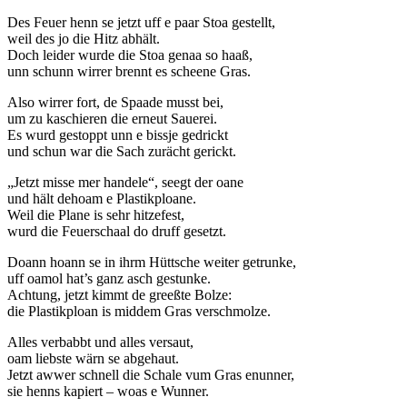
Des Feuer henn se jetzt uff e paar Stoa gestellt,
weil des jo die Hitz abhält.
Doch leider wurde die Stoa genaa so haaß,
unn schunn wirrer brennt es scheene Gras.
Also wirrer fort, de Spaade musst bei,
um zu kaschieren die erneut Sauerei.
Es wurd gestoppt unn e bissje gedrickt
und schun war die Sach zurächt gerickt.
„Jetzt misse mer handele“, seegt der oane
und hält dehoam e Plastikploane.
Weil die Plane is sehr hitzefest,
wurd die Feuerschaal do druff gesetzt.
Doann hoann se in ihrm Hüttsche weiter getrunke,
uff oamol hat’s ganz asch gestunke.
Achtung, jetzt kimmt de greeßte Bolze:
die Plastikploan is middem Gras verschmolze.
Alles verbabbt und alles versaut,
oam liebste wärn se abgehaut.
Jetzt awwer schnell die Schale vum Gras enunner,
sie henns kapiert – woas e Wunner.