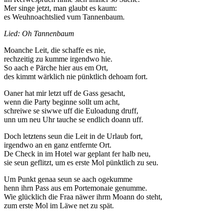
Mer singe jetzt, man glaubt es kaum:
es Weuhnoachtslied vum Tannenbaum.
Lied: Oh Tannenbaum
Moanche Leit, die schaffe es nie,
rechzeitig zu kumme irgendwo hie.
So aach e Pärche hier aus em Ort,
des kimmt wärklich nie pünktlich dehoam fort.
Oaner hat mir letzt uff de Gass gesacht,
wenn die Party beginne sollt um acht,
schreiwe se siwwe uff die Euloadung druff,
unn um neu Uhr tauche se endlich doann uff.
Doch letztens seun die Leit in de Urlaub fort,
irgendwo an en ganz entfernte Ort.
De Check in im Hotel war geplant fer halb neu,
sie seun geflitzt, um es erste Mol pünktlich zu seu.
Um Punkt genaa seun se aach ogekumme
henn ihrn Pass aus em Portemonaie genumme.
Wie glücklich die Fraa näwer ihrm Moann do steht,
zum erste Mol im Läwe net zu spät.