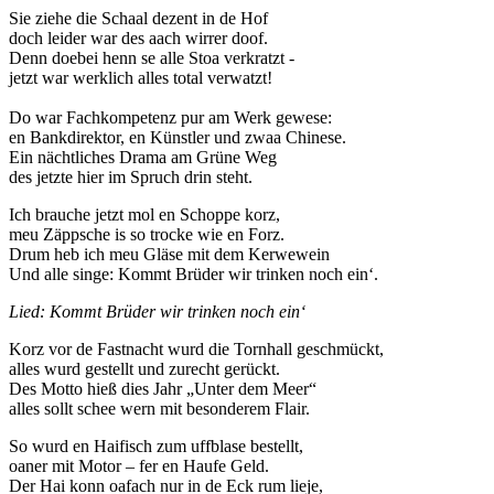
Sie ziehe die Schaal dezent in de Hof
doch leider war des aach wirrer doof.
Denn doebei henn se alle Stoa verkratzt -
jetzt war werklich alles total verwatzt!
Do war Fachkompetenz pur am Werk gewese:
en Bankdirektor, en Künstler und zwaa Chinese.
Ein nächtliches Drama am Grüne Weg
des jetzte hier im Spruch drin steht.
Ich brauche jetzt mol en Schoppe korz,
meu Zäppsche is so trocke wie en Forz.
Drum heb ich meu Gläse mit dem Kerwewein
Und alle singe: Kommt Brüder wir trinken noch ein‘.
Lied: Kommt Brüder wir trinken noch ein‘
Korz vor de Fastnacht wurd die Tornhall geschmückt,
alles wurd gestellt und zurecht gerückt.
Des Motto hieß dies Jahr „Unter dem Meer“
alles sollt schee wern mit besonderem Flair.
So wurd en Haifisch zum uffblase bestellt,
oaner mit Motor – fer en Haufe Geld.
Der Hai konn oafach nur in de Eck rum lieje,