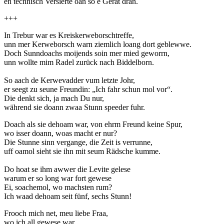
en technisch Versierte oan so e Gerät dran.
+++
In Trebur war es Kreiskerweborschtreffe,
unn mer Kerweborsch warn ziemlich loang dort geblewwe.
Doch Sunndoachs moijends soin mer mied geworrn,
unn wollte mim Radel zurück nach Biddelborn.
So aach de Kerwevadder vum letzte Johr,
er seegt zu seune Freundin: „Ich fahr schun mol vor“.
Die denkt sich, ja mach Du nur,
während sie doann zwaa Stunn speeder fuhr.
Doach als sie dehoam war, von ehrm Freund keine Spur,
wo isser doann, woas macht er nur?
Die Stunne sinn vergange, die Zeit is verrunne,
uff oamol sieht sie ihn mit seum Rädsche kumme.
Do hoat se ihm awwer die Levite gelese
warum er so long war fort gewese
Ei, soachemol, wo machsten rum?
Ich waad dehoam seit fünf, sechs Stunn!
Frooch mich net, meu liebe Fraa,
wo ich all gewese war.