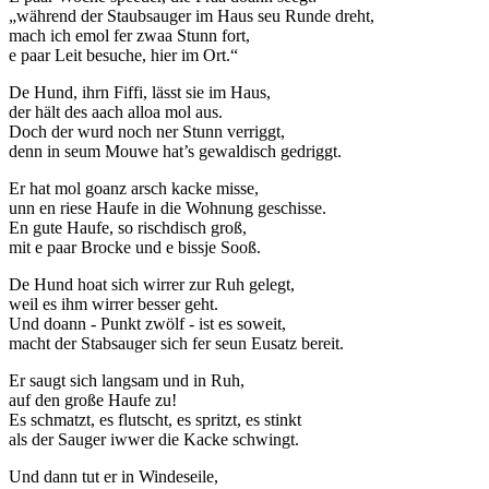
„während der Staubsauger im Haus seu Runde dreht,
mach ich emol fer zwaa Stunn fort,
e paar Leit besuche, hier im Ort.“
De Hund, ihrn Fiffi, lässt sie im Haus,
der hält des aach alloa mol aus.
Doch der wurd noch ner Stunn verriggt,
denn in seum Mouwe hat’s gewaldisch gedriggt.
Er hat mol goanz arsch kacke misse,
unn en riese Haufe in die Wohnung geschisse.
En gute Haufe, so rischdisch groß,
mit e paar Brocke und e bissje Sooß.
De Hund hoat sich wirrer zur Ruh gelegt,
weil es ihm wirrer besser geht.
Und doann - Punkt zwölf - ist es soweit,
macht der Stabsauger sich fer seun Eusatz bereit.
Er saugt sich langsam und in Ruh,
auf den große Haufe zu!
Es schmatzt, es flutscht, es spritzt, es stinkt
als der Sauger iwwer die Kacke schwingt.
Und dann tut er in Windeseile,