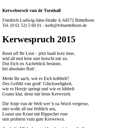
Kerweborsch vun de Tornhall
Friedrich-Ludwig-Jahn-Straße 4, 64572 Büttelborn
Tel. (0 61 52) 5 60 01 - kerb@tvbuettelborn.de
Kerwespruch 2015
Basst uff Ihr Leut – jetzt haalt korz inne,
seid all mol leise unn horscht mir zu.
Dut Eich en Aacheblick besinne,
bei absoluter Ruh‘.
Merkt Ihr aach, wie es Eich kribbelt?
Des Gefühl vun groß‘ Glückseeligkeit,
wie es Herzje springt und wie es hibbelt
Goanz klar, denn mir henn Kerwezeit.
Die Soije vun de Welt wer’n oa Woch vergesse,
mer wolle all nur fröhlich seu,
Loasst uns Kraut mit Rippscher esse
unn probiern vum gute Kerwewoi.