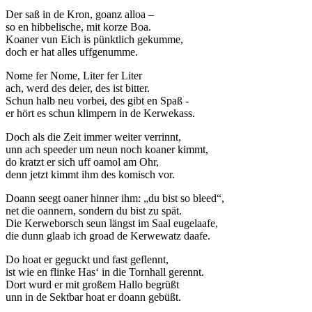
Der saß in de Kron, goanz alloa –
so en hibbelische, mit korze Boa.
Koaner vun Eich is pünktlich gekumme,
doch er hat alles uffgenumme.
Nome fer Nome, Liter fer Liter
ach, werd des deier, des ist bitter.
Schun halb neu vorbei, des gibt en Spaß -
er hört es schun klimpern in de Kerwekass.
Doch als die Zeit immer weiter verrinnt,
unn ach speeder um neun noch koaner kimmt,
do kratzt er sich uff oamol am Ohr,
denn jetzt kimmt ihm des komisch vor.
Doann seegt oaner hinner ihm: „du bist so bleed“,
net die oannern, sondern du bist zu spät.
Die Kerweborsch seun längst im Saal eugelaafe,
die dunn glaab ich groad de Kerwewatz daafe.
Do hoat er geguckt und fast geflennt,
ist wie en flinke Has‘ in die Tornhall gerennt.
Dort wurd er mit großem Hallo begrüßt
unn in de Sektbar hoat er doann gebüßt.