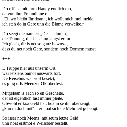
Do rifft se mit ihrm Handy endlich mo,
oa vun ihre Freundinne o.
„Ei, wo bleibt Ihr doann, ich wollt mich mol melde,
ich steh do in Gere unn die Blume verwelke.“
Do seegt die oanner: „Des is dumm,
die Trauung, die ist schun längst erum.
Ich glaab, dir is net so ganz bewusst,
dass du net noch Gere, sondern noch Dornem musst.
+++
E Truppe hier aus unserm Ort,
war letztens oamol auswärts fort.
De Reisebus war voll besetzt,
es ging uffs Meenzer Oktoberfest.
Mitgefaan is aach so en Gescheite,
der ist eigentlich fast immer pleite.
Obwohl er koa Geld hat, hoann se ihn überzeugt,
„kumm doch mit“ – er hoat sich de Mehrheit gebeugt.
So isser noch Meenz, mit seum letzte Geld
unn hoat erstmol e Weissbier bestellt.