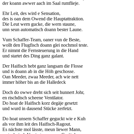
der koann awwer aach im Saal rumflieje.
Ehr Leit, des wird e Sensation,
des is oan dem Owend die Hauptattraktion.
Die Leut wern gucke, die wern staune,
unn seun automatisch doann bester Laune.
Vum Schaffer-Team, oaner vun de Beste,
wollt den Flugfisch doann glei nochmol teste.
Er nimmt die Fernsteuerung in die Hand
und startet des Ding ganz galant.
Der Haifisch hebt ganz langsam die Flosse
und is doann ab in die Höh geschosse.
Oan Meeder, zwaa Meeder, ach wie nett
immer höher bis an die Halledeck
Doch do owwe dreht sich seit hunnert Johr,
en rischdisch scheene Ventilator.
Do hoat de Haifisch korz degäje gesetzt
und wurd in dausend Stücke zerfetzt.
Do hoat unsern Schaffer geguckt wie e Kuh
als vor ihm leit des Haifisch-Ragout.
Es nächste mol lässte, meun liewer Mann,