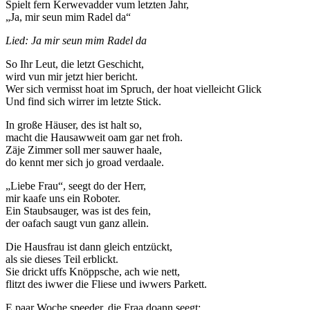
Spielt fern Kerwevadder vum letzten Jahr,
„Ja, mir seun mim Radel da“
Lied: Ja mir seun mim Radel da
So Ihr Leut, die letzt Geschicht,
wird vun mir jetzt hier bericht.
Wer sich vermisst hoat im Spruch, der hoat vielleicht Glick
Und find sich wirrer im letzte Stick.
In große Häuser, des ist halt so,
macht die Hausawweit oam gar net froh.
Zäje Zimmer soll mer sauwer haale,
do kennt mer sich jo groad verdaale.
„Liebe Frau“, seegt do der Herr,
mir kaafe uns ein Roboter.
Ein Staubsauger, was ist des fein,
der oafach saugt vun ganz allein.
Die Hausfrau ist dann gleich entzückt,
als sie dieses Teil erblickt.
Sie drickt uffs Knöppsche, ach wie nett,
flitzt des iwwer die Fliese und iwwers Parkett.
E paar Woche speeder, die Fraa doann seegt: