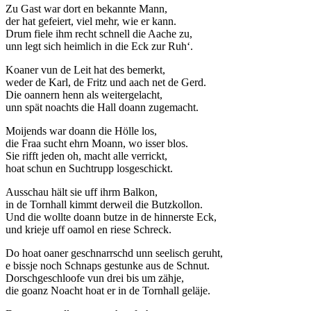
Zu Gast war dort en bekannte Mann,
der hat gefeiert, viel mehr, wie er kann.
Drum fiele ihm recht schnell die Aache zu,
unn legt sich heimlich in die Eck zur Ruh‘.
Koaner vun de Leit hat des bemerkt,
weder de Karl, de Fritz und aach net de Gerd.
Die oannern henn als weitergelacht,
unn spät noachts die Hall doann zugemacht.
Moijends war doann die Hölle los,
die Fraa sucht ehrn Moann, wo isser blos.
Sie rifft jeden oh, macht alle verrickt,
hoat schun en Suchtrupp losgeschickt.
Ausschau hält sie uff ihrm Balkon,
in de Tornhall kimmt derweil die Butzkollon.
Und die wollte doann butze in de hinnerste Eck,
und krieje uff oamol en riese Schreck.
Do hoat oaner geschnarrschd unn seelisch geruht,
e bissje noch Schnaps gestunke aus de Schnut.
Dorschgeschloofe vun drei bis um zähje,
die goanz Noacht hoat er in de Tornhall geläje.