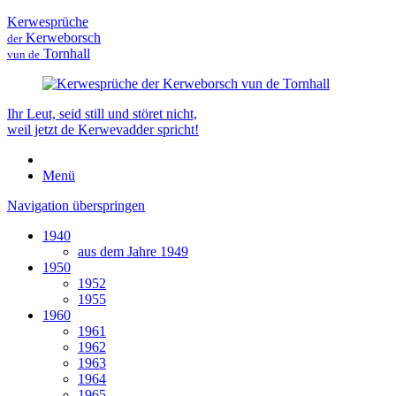
Kerwesprüche
Kerweborsch
der
Tornhall
vun de
Ihr Leut, seid still und störet nicht,
weil jetzt de Kerwevadder spricht!
Menü
Navigation überspringen
1940
aus dem Jahre 1949
1950
1952
1955
1960
1961
1962
1963
1964
1965