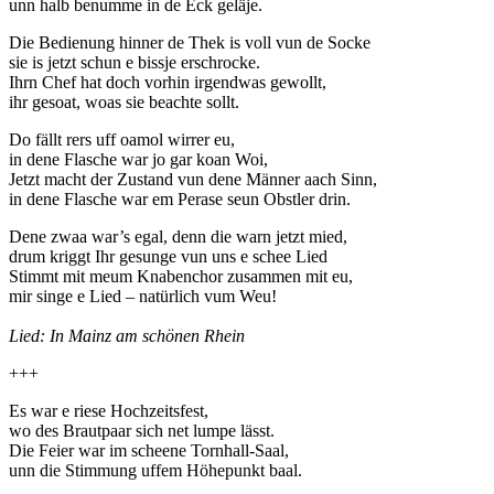
unn halb benumme in de Eck geläje.
Die Bedienung hinner de Thek is voll vun de Socke
sie is jetzt schun e bissje erschrocke.
Ihrn Chef hat doch vorhin irgendwas gewollt,
ihr gesoat, woas sie beachte sollt.
Do fällt rers uff oamol wirrer eu,
in dene Flasche war jo gar koan Woi,
Jetzt macht der Zustand vun dene Männer aach Sinn,
in dene Flasche war em Perase seun Obstler drin.
Dene zwaa war’s egal, denn die warn jetzt mied,
drum kriggt Ihr gesunge vun uns e schee Lied
Stimmt mit meum Knabenchor zusammen mit eu,
mir singe e Lied – natürlich vum Weu!
Lied: In Mainz am schönen Rhein
+++
Es war e riese Hochzeitsfest,
wo des Brautpaar sich net lumpe lässt.
Die Feier war im scheene Tornhall-Saal,
unn die Stimmung uffem Höhepunkt baal.