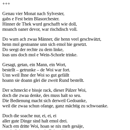
+++
Genau vier Monat nach Sylvester,
gabs e Fest beim Blasorchester.
Hinner de Thek wurd geschafft wie doll,
moanch oaner devor, war rischdisch voll.
Do warn ach zwaa Männer, die henn veel geschwätzt,
henn mol gestoanne unn sich emol hie gesetzt.
Do seegt der rechte zu dem linke,
loas uns doch mol e Wein-Schorle trinke.
Gesagt, getan, ein Mann, ein Wort,
bestellt – getrunke – de Woi war fort.
Unn weil Ihne der Woi so gut gefällt
hoann sie doann glei die zweit Rund bestellt.
Der schmeckt e bissje rack, dieser Pälzer Woi,
doch die zwaa denke, des muss halt so seu.
Die Bedienung macht sich derweil Gedoanke,
weil die zwaa schun ofange, ganz mächtig zu schwoanke.
Doch die soache nur, ei, ei, ei
aller gute Dinge sind halt emol drei.
Nach em dritte Woi, hoan se nix meh gesäje,