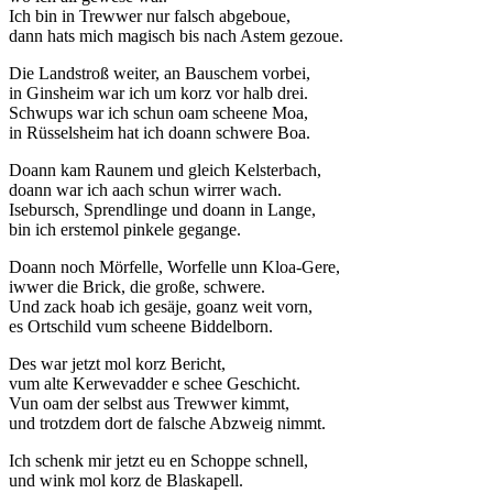
Ich bin in Trewwer nur falsch abgeboue,
dann hats mich magisch bis nach Astem gezoue.
Die Landstroß weiter, an Bauschem vorbei,
in Ginsheim war ich um korz vor halb drei.
Schwups war ich schun oam scheene Moa,
in Rüsselsheim hat ich doann schwere Boa.
Doann kam Raunem und gleich Kelsterbach,
doann war ich aach schun wirrer wach.
Isebursch, Sprendlinge und doann in Lange,
bin ich erstemol pinkele gegange.
Doann noch Mörfelle, Worfelle unn Kloa-Gere,
iwwer die Brick, die große, schwere.
Und zack hoab ich gesäje, goanz weit vorn,
es Ortschild vum scheene Biddelborn.
Des war jetzt mol korz Bericht,
vum alte Kerwevadder e schee Geschicht.
Vun oam der selbst aus Trewwer kimmt,
und trotzdem dort de falsche Abzweig nimmt.
Ich schenk mir jetzt eu en Schoppe schnell,
und wink mol korz de Blaskapell.