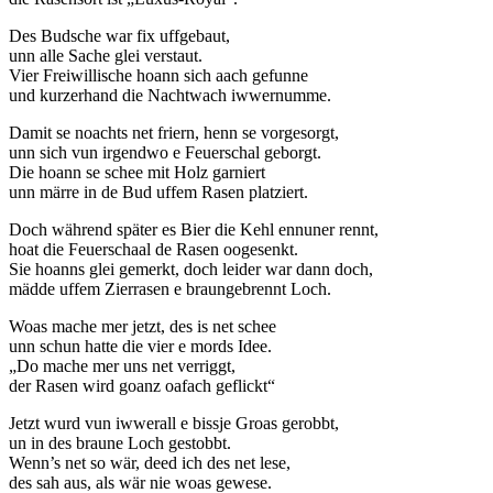
Des Budsche war fix uffgebaut,
unn alle Sache glei verstaut.
Vier Freiwillische hoann sich aach gefunne
und kurzerhand die Nachtwach iwwernumme.
Damit se noachts net friern, henn se vorgesorgt,
unn sich vun irgendwo e Feuerschal geborgt.
Die hoann se schee mit Holz garniert
unn märre in de Bud uffem Rasen platziert.
Doch während später es Bier die Kehl ennuner rennt,
hoat die Feuerschaal de Rasen oogesenkt.
Sie hoanns glei gemerkt, doch leider war dann doch,
mädde uffem Zierrasen e braungebrennt Loch.
Woas mache mer jetzt, des is net schee
unn schun hatte die vier e mords Idee.
„Do mache mer uns net verriggt,
der Rasen wird goanz oafach geflickt“
Jetzt wurd vun iwwerall e bissje Groas gerobbt,
un in des braune Loch gestobbt.
Wenn’s net so wär, deed ich des net lese,
des sah aus, als wär nie woas gewese.