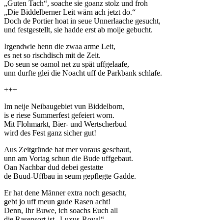
„Guten Tach“, soache sie goanz stolz und froh
„Die Biddelberner Leit wärn ach jetzt do.“
Doch de Portier hoat in seue Unnerlaache gesucht,
und festgestellt, sie hadde erst ab moije gebucht.
Irgendwie henn die zwaa arme Leit,
es net so rischdisch mit de Zeit.
Do seun se oamol net zu spät uffgelaafe,
unn durfte glei die Noacht uff de Parkbank schlafe.
+++
Im neije Neibaugebiet vun Biddelborn,
is e riese Summerfest gefeiert worn.
Mit Flohmarkt, Bier- und Wertscherbud
wird des Fest ganz sicher gut!
Aus Zeitgründe hat mer voraus geschaut,
unn am Vortag schun die Bude uffgebaut.
Oan Nachbar dud debei gestatte
de Buud-Uffbau in seum gepflegte Gadde.
Er hat dene Männer extra noch gesacht,
gebt jo uff meun gude Rasen acht!
Denn, Ihr Buwe, ich soachs Euch all
die Rasensort ist „Luxus-Royal“.