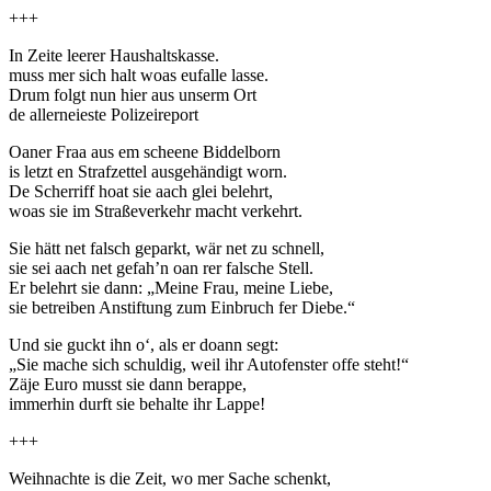
+++
In Zeite leerer Haushaltskasse.
muss mer sich halt woas eufalle lasse.
Drum folgt nun hier aus unserm Ort
de allerneieste Polizeireport
Oaner Fraa aus em scheene Biddelborn
is letzt en Strafzettel ausgehändigt worn.
De Scherriff hoat sie aach glei belehrt,
woas sie im Straßeverkehr macht verkehrt.
Sie hätt net falsch geparkt, wär net zu schnell,
sie sei aach net gefah’n oan rer falsche Stell.
Er belehrt sie dann: „Meine Frau, meine Liebe,
sie betreiben Anstiftung zum Einbruch fer Diebe.“
Und sie guckt ihn o‘, als er doann segt:
„Sie mache sich schuldig, weil ihr Autofenster offe steht!“
Zäje Euro musst sie dann berappe,
immerhin durft sie behalte ihr Lappe!
+++
Weihnachte is die Zeit, wo mer Sache schenkt,