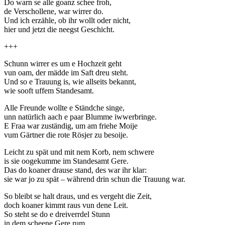
Do warn se alle goanz schee froh,
de Verschollene, war wirrer do.
Und ich erzähle, ob ihr wollt oder nicht,
hier und jetzt die neegst Geschicht.
+++
Schunn wirrer es um e Hochzeit geht
vun oam, der mädde im Saft dreu steht.
Und so e Trauung is, wie allseits bekannt,
wie sooft uffem Standesamt.
Alle Freunde wollte e Ständche singe,
unn natürlich aach e paar Blumme iwwerbringe.
E Fraa war zuständig, um am friehe Moije
vum Gärtner die rote Rösjer zu besoije.
Leicht zu spät und mit nem Korb, nem schwere
is sie oogekumme im Standesamt Gere.
Das do koaner drause stand, des war ihr klar:
sie war jo zu spät – während drin schun die Trauung war.
So bleibt se halt draus, und es vergeht die Zeit,
doch koaner kimmt raus vun dene Leit.
So steht se do e dreiverrdel Stunn
in dem scheene Gere rum.