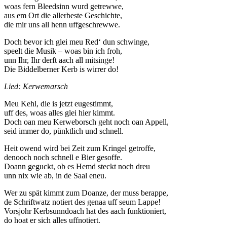
woas fern Bleedsinn wurd getrewwe,
aus em Ort die allerbeste Geschichte,
die mir uns all henn uffgeschrewwe.
Doch bevor ich glei meu Red‘ dun schwinge,
speelt die Musik – woas bin ich froh,
unn Ihr, Ihr derft aach all mitsinge!
Die Biddelberner Kerb is wirrer do!
Lied: Kerwemarsch
Meu Kehl, die is jetzt eugestimmt,
uff des, woas alles glei hier kimmt.
Doch oan meu Kerweborsch geht noch oan Appell,
seid immer do, pünktlich und schnell.
Heit owend wird bei Zeit zum Kringel getroffe,
denooch noch schnell e Bier gesoffe.
Doann geguckt, ob es Hemd steckt noch dreu
unn nix wie ab, in de Saal eneu.
Wer zu spät kimmt zum Doanze, der muss berappe,
de Schriftwatz notiert des genaa uff seum Lappe!
Vorsjohr Kerbsunndoach hat des aach funktioniert,
do hoat er sich alles uffnotiert.