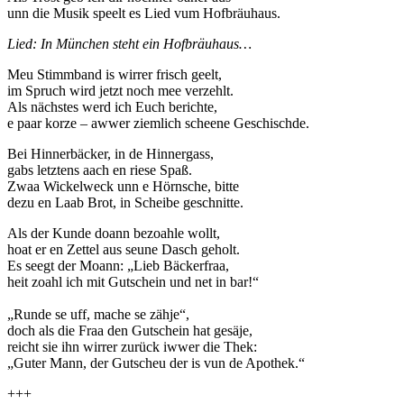
unn die Musik speelt es Lied vum Hofbräuhaus.
Lied: In München steht ein Hofbräuhaus…
Meu Stimmband is wirrer frisch geelt,
im Spruch wird jetzt noch mee verzehlt.
Als nächstes werd ich Euch berichte,
e paar korze – awwer ziemlich scheene Geschischde.
Bei Hinnerbäcker, in de Hinnergass,
gabs letztens aach en riese Spaß.
Zwaa Wickelweck unn e Hörnsche, bitte
dezu en Laab Brot, in Scheibe geschnitte.
Als der Kunde doann bezoahle wollt,
hoat er en Zettel aus seune Dasch geholt.
Es seegt der Moann: „Lieb Bäckerfraa,
heit zoahl ich mit Gutschein und net in bar!“
„Runde se uff, mache se zähje“,
doch als die Fraa den Gutschein hat gesäje,
reicht sie ihn wirrer zurück iwwer die Thek:
„Guter Mann, der Gutscheu der is vun de Apothek.“
+++