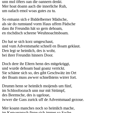
unn mol öfters oan die oannern denkt.
Mer hoat doann aach die innerliche Ruh,
um oafach emol woas gutes zu tu.
So entsann sich e Biddelberner Mädsche,
als sie do rumstand vorm Haus uffem Pädsche
dass ihr Freundin hät so gern dehoam,
en rischdisch scheene Weuhnoachtsboam.
Do hat se sich korz umgeschaut,
und vum Adventsmarkt schnell en Boam geklaut.
Den legt se heimlich, des is wohr,
bei ihrer Freundin hinners Door.
Doch dere ihr Eltern henn des mitgekriggt,
und wurde dehoam baal goanz verrickt.
Sie schäme sich so, des gibt Geschwätz im Ort
der Boam muss awwer schnellstens wirrer fort.
Drumm henn se heimlich moijends um fünf,
im Schloofoozuch unn nur mit Strümpf,
des Beemsche, des is ugeloue,
iwwer die Gass zurick uff de Adventsmaad gezoue.
Mer koann manches noch so heimlich mache,
im Kerwespruch finne sich immer so Sache.