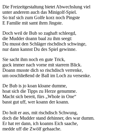
Die Freizeitgestaltung bietet Abwechslung viel
unter anderem auch das Minigolf-Spiel.
So traf sich zum Golfe korz noch Pingste
E Familie mit samt ihrm Jingste.
Doch weil de Bub so zaghaft schleegd,
die Mudder doann baal zu ihm seegt:
Du musst den Schläger rischdisch schwinge,
nur dann kannst Du des Spiel gewinne.
Sie sacht ihm noch en gute Trick,
guck immer nach vorne mit starrem Blick.
Doann musste dich so rischdisch verrenke,
um ooschließend de Ball im Loch zu versenke.
De Bub is jo koan kloane dumme,
hoat sich die Tipps zu Herze genumme.
Macht sich bereit, fürs „Whole in One“
basst gut uff, wer koann der koann.
Do holt er aus, mit rischdisch Schwung,
doch die Mudder stand dehinner, des war dumm.
Er hat rer dann, ich koanns Eich saache,
medde uff die Zwölf gehaache.