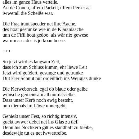
alles im ganze Haus verteile.
An de Couch, uffem Parkett, uffem Perser aa
iwwerall die Scheiße war.
Die Fraa traut speeder net ihre Aache,
des hoat gestunke wie in de Kläranlaache
unn de Fiffi hoat gedoo, als wär nix gewese
warum aa - des is jo koan beese.
+++
So jetzt wird es langsam Zeit,
dass ich zum Schluss kumm, ehr liewe Leit
Jetzt wird gefeiert, gesunge und getrunke
Dut Eier Schnut nur ordentlich ins Weuglas dunke
Die Kerweborsch, egal ob blaue oder gelbe
wünsche gemeinsam all nur dasselbe.
Dass unser Kerb noch ewig besteht,
unn niemals im Läwe unnergeht.
Genießt unser Fest, so richtig intensiv,
guckt awwer debei net ins Glas zu tief.
Denn bis Nochkerb gilt es standhaft zu bleibe,
desdewäje tut es net iwwertreibe.