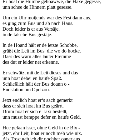
Er hoat die Humbe gehoawwe, die Haxe gegesse,
unn schee de Hinnern platt gesesse.
Um ein Uhr moijends war des Fest dann aus,
es ging zum Bus und ab nach Haus.
Doch leider is er aus Versäje,
in de falsche Bus gestäje.
In de Hoand hält er de letzte Schobbe,
grüßt die Leit im Bus, die wo do hocke.
Dass des warn alles lauter Fremme
des dut er leider net erkenne.
Er schwätzt mit de Leit dieses und das
unn hoat debei en haufe Spaß.
Schließlich hält der Bus doann o -
Endstation am Opelzoo.
Jetzt endlich hoat er‘s aach gemerkt
dass er sich hoat im Bus geärrt.
Drum hoat er sich e Taxi bestellt,
unn musst berappe defer en haufe Geld.
Hee gefaan isser, ohne Geld in de Bix -
jetzt, ehr Leit, hoat er noch meh wie nix.
Als Trost geb ich dir nochher oaner aus