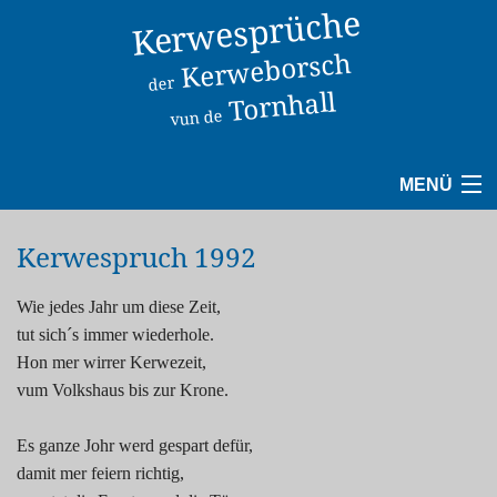
Kerwesprüche
Kerweborsch
der
Tornhall
vun de
MENÜ
1940
Kerwespruch 1992
1950
Wie jedes Jahr um diese Zeit,
tut sich´s immer wiederhole.
1960
Hon mer wirrer Kerwezeit,
vum Volkshaus bis zur Krone.
1970
Es ganze Johr werd gespart defür,
1980
damit mer feiern richtig,