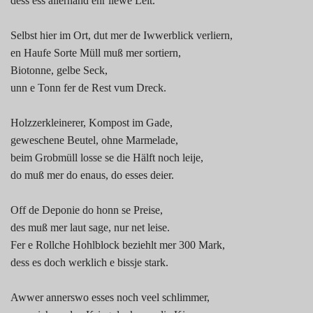
dess ess allerhand ehr liewe Leit.
Selbst hier im Ort, dut mer de Iwwerblick verliern,
en Haufe Sorte Müll muß mer sortiern,
Biotonne, gelbe Seck,
unn e Tonn fer de Rest vum Dreck.
Holzzerkleinerer, Kompost im Gade,
geweschene Beutel, ohne Marmelade,
beim Grobmüll losse se die Hälft noch leije,
do muß mer do enaus, do esses deier.
Off de Deponie do honn se Preise,
des muß mer laut sage, nur net leise.
Fer e Rollche Hohlblock beziehlt mer 300 Mark,
dess es doch werklich e bissje stark.
Awwer annerswo esses noch veel schlimmer,