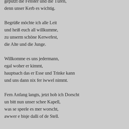
geputzt die Fenster und die Türen,
1990
denn unser Kerb es wichtig.
2000
Begrüße möchte ich alle Leit
und heiß euch all willkumme,
2010
zu unserm schöne Kerwefest,
die Alte und die Junge.
2020
Willkomme es uns jedermann,
Spargelsprüche
egal woher er kimmt,
hauptsach das er Esse und Trinke kann
und uns dann nix fer iwwel nimmt.
Fern Anfang langts, jetzt hob ich Dorscht
un bitt nun unser schee Kapell,
was se speele es mer worscht,
awwer e bisje dalli of de Stell.