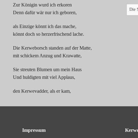
Zur Königin wurd ich erkoren
Denn dafür wär nur ich geboren,
als Einzige könnt ich das mache,
könnt doch so herzerfrischend lache.
Die Kerweborsch standen auf der Matte,
mit schickem Anzug und Krawatte,
Sie streuten Blumen um mein Haus
Und huldigten mit viel Applaus,
den Kerwevadder, als er kam,
mit hundert Rosen unterm Arm,
auf einem Schimmel, weiß wie Schnee,
so blieb er dann auch vor mir steh.
Impressum
Kerwe
Und fragte mich mit viel Etikette,