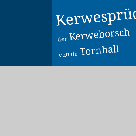
Kerwesprü
Kerweborsch
der
Tornhall
vun de