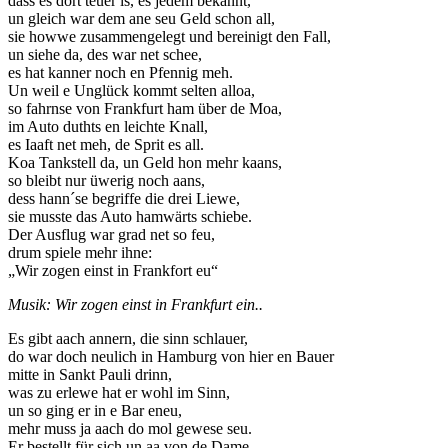
dass es dort teuer is, es jedem bekannt,
un gleich war dem ane seu Geld schon all,
sie howwe zusammengelegt und bereinigt den Fall,
un siehe da, des war net schee,
es hat kanner noch en Pfennig meh.
Un weil e Unglück kommt selten alloa,
so fahrnse von Frankfurt ham über de Moa,
im Auto duthts en leichte Knall,
es Iaaft net meh, de Sprit es all.
Koa Tankstell da, un Geld hon mehr kaans,
so bleibt nur üwerig noch aans,
dess hann´se begriffe die drei Liewe,
sie musste das Auto hamwärts schiebe.
Der Ausflug war grad net so feu,
drum spiele mehr ihne:
„Wir zogen einst in Frankfort eu“
Musik: Wir zogen einst in Frankfurt ein..
Es gibt aach annern, die sinn schlauer,
do war doch neulich in Hamburg von hier en Bauer
mitte in Sankt Pauli drinn,
was zu erlewe hat er wohl im Sinn,
un so ging er in e Bar eneu,
mehr muss ja aach do mol gewese seu.
Er bestellt für sich un aa von de Dame.