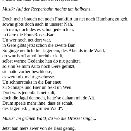
Musik: Auf der Reeperbahn nachts um halbeins..
Doch mehr brauch net noch Frankfurt un net noch Hamburg zu geh,
sowas gibts doch aach in unserer Näh,
ich man, doch des es schon jedem klar,
in Gere die Four-Roses-Bar.
Un wer noch net dort war,
in Gere gibts jetzt schon die zweite Bar.
So ginge neulich drei Jägerlein, des Abends in de Wald,
do wurds off amoi furchtbar kalt,
selbst warme Gedanke han do nix genützt,
so sinn´se mim Auto noch Gere geflitzt,
sie hatte vorher beschlosse,
es werd nix mehr geschosse.
Un schnurstraks in die Bar eneu,
zu Schnaps und Bier un Sekt un Weu.
Dort wars jedenfalls net kalt,
doch die Jagd denooch, hatte´se daham mit de Alt.
Drum speele mehr ihne, dass es schalt,
des Jägerlied: „im grünen Wald“.
Musik: Im grünen Wald, da wo die Drossel singt,...
Jetzt han mers awer von de Bars genug,