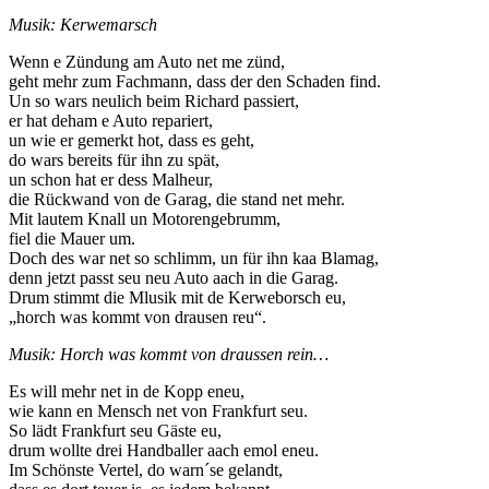
Musik: Kerwemarsch
Wenn e Zündung am Auto net me zünd,
geht mehr zum Fachmann, dass der den Schaden find.
Un so wars neulich beim Richard passiert,
er hat deham e Auto repariert,
un wie er gemerkt hot, dass es geht,
do wars bereits für ihn zu spät,
un schon hat er dess Malheur,
die Rückwand von de Garag, die stand net mehr.
Mit lautem Knall un Motorengebrumm,
fiel die Mauer um.
Doch des war net so schlimm, un für ihn kaa Blamag,
denn jetzt passt seu neu Auto aach in die Garag.
Drum stimmt die Mlusik mit de Kerweborsch eu,
„horch was kommt von drausen reu“.
Musik: Horch was kommt von draussen rein…
Es will mehr net in de Kopp eneu,
wie kann en Mensch net von Frankfurt seu.
So lädt Frankfurt seu Gäste eu,
drum wollte drei Handballer aach emol eneu.
Im Schönste Vertel, do warn´se gelandt,