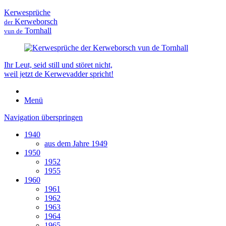
Kerwesprüche
Kerweborsch
der
Tornhall
vun de
Ihr Leut, seid still und störet nicht,
weil jetzt de Kerwevadder spricht!
Menü
Navigation überspringen
1940
aus dem Jahre 1949
1950
1952
1955
1960
1961
1962
1963
1964
1965