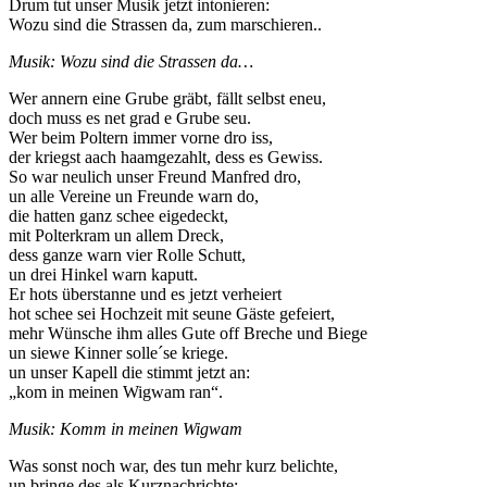
Drum tut unser Musik jetzt intonieren:
Wozu sind die Strassen da, zum marschieren..
Musik: Wozu sind die Strassen da…
Wer annern eine Grube gräbt, fällt selbst eneu,
doch muss es net grad e Grube seu.
Wer beim Poltern immer vorne dro iss,
der kriegst aach haamgezahlt, dess es Gewiss.
So war neulich unser Freund Manfred dro,
un alle Vereine un Freunde warn do,
die hatten ganz schee eigedeckt,
mit Polterkram un allem Dreck,
dess ganze warn vier Rolle Schutt,
un drei Hinkel warn kaputt.
Er hots überstanne und es jetzt verheiert
hot schee sei Hochzeit mit seune Gäste gefeiert,
mehr Wünsche ihm alles Gute off Breche und Biege
un siewe Kinner solle´se kriege.
un unser Kapell die stimmt jetzt an:
„kom in meinen Wigwam ran“.
Musik: Komm in meinen Wigwam
Was sonst noch war, des tun mehr kurz belichte,
un bringe des als Kurznachrichte: