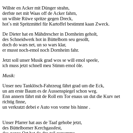
Willste en Acker mit Dünger strahn,
derfste net mit Waas off de Acker fahrn,
un willste Rüwe spritze gegen Dreck,
hot´s mit Spritzmittel für Kartoffel bestimmt kaan Zweck.
De Dieter hat en Mähdrescher in Dornheim geholt,
des Schneidwerk hot in Büttelborn seu gesollt,
doch do wars net, un so wars klar,
er musst noch-emol noch Dornheim fahr.
Jetzt soll unser Musik grad wos se will emol speele,
ich muss jetzt schnell meu Stimm ernol öle.
Musik:
Unser neu Tanklösch-Fahrzeug fährt grad um die Eck,
un am erste Baum es de Aussenspiegel schon weg.
Enn annern fährt mit de Roll em Tor enaus un dut die Kurv net
richtig finne,
un verkratzt debei e Auto von vorne bis hinne .
Unser Pfarrer hat aus de Taaf gehobe jetzt,
des Büttelborner Kerchgassfest,