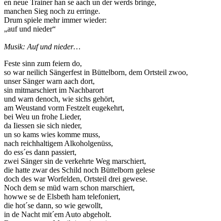
en neue Trainer han se aach un der werds bringe,
manchen Sieg noch zu erringe.
Drum spiele mehr immer wieder:
„auf und nieder“
Musik: Auf und nieder…
Feste sinn zum feiern do,
so war neilich Sängerfest in Büttelborn, dem Ortsteil zwoo,
unser Sänger warn aach dort,
sin mitmarschiert im Nachbarort
und warn denoch, wie sichs gehört,
am Weustand vorm Festzelt eugekehrt,
bei Weu un frohe Lieder,
da Iiessen sie sich nieder,
un so kams wies komme muss,
nach reichhaltigem Alkoholgenüss,
do ess´es dann passiert,
zwei Sänger sin de verkehrte Weg marschiert,
die hatte zwar des Schild noch Büttelborn gelese
doch des war Worfelden, Ortsteil drei gewese.
Noch dem se müd warn schon marschiert,
howwe se de Elsbeth ham telefoniert,
die hot´se dann, so wie gewollt,
in de Nacht mit´em Auto abgeholt.