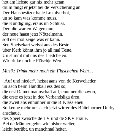
hot am liebste gar nix mehr getan,
drum fängt er jetzt bei de Versicherung an.
Der Hausbesitzer hatte Lokalverbot,
un so kam was komme muss,
die Kündigung, eraus un Schluss.
Der alte war en Wagemann,
der neue haast jetzt Nötzelmann,
soll der mol zeige was er kann.
Seu Speisekart weisst aus des Beste
über Kerb könnt ihrn jo all mal Teste.
Un stimmt mit uns des Liedche eu:
Wir trinke noch e Fläschje Weu.
Musik: Trinkt mehr noch ein Fläschchen Wein…
„Auf und nieder“, heisst aans von de Kerwelieder,
un aach beim Handball ess des so,
die erst Damenmannschaft auf, enunner die zwoo,
die erste es jetzt in dee Verbandsliga dreu,
die zweit ans ennunner in die B-Klass eneu.
So kenne mehr uns aach jetzt wirrer des Büttelborner Derby
anschaue,
des Speel zwische de TV und de SKV-Fraue.
Bei de Männer gehts wie bisher weiter,
leicht betrübt, un manchmal heiter,