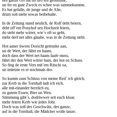
des ganze Ort hat do dro teil genumme,
un fer en gute Zweck es schee was sammekumme.
Es hat gefalle, de junge und de Alte,
drum solt mehr sowas beibehalte.
In de Zeitung stand neulich, de Rolf deht heiern,
deht off´em Ponyhof seu Hochzeit feiern,
do sieht mehr wirrer, wie´s oft so geht,
mehr derf net alles glaabe, was in de Zeitung steht.
Hot aaner üwern Dorscht getrunke aan,
un de Wert, der fährt en haam,
doch dass der Wert net haam Iaafe muss,
fährt der den Wert wirrer ham, der hot en Schuss.
So fing de erste Vers mit´em Ritschi oa,
un imletzte es er nochmals dro.
So kumm zum Schluss von meine Red´ ich gleich,
zur Kerb in die Tornhall ladt ich eich,
alle mit-einander herzlich eu,
zu gutem Essen, Bier un Weu.
Stimmung gibt´s, dodriwwer seit euch kloar,
mehr feiern Kerb wie jedes Johr.
Doch was soll des Geschwätz, des ganze,
auf in die Tornhall, die Mädcher wolle tanze.