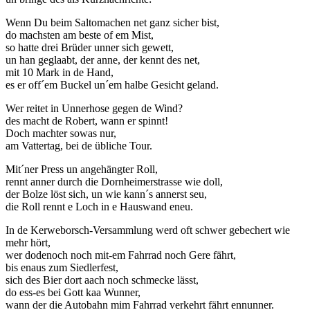
Wenn Du beim Saltomachen net ganz sicher bist,
do machsten am beste of em Mist,
so hatte drei Brüder unner sich gewett,
un han geglaabt, der anne, der kennt des net,
mit 10 Mark in de Hand,
es er off´em Buckel un´em halbe Gesicht geland.
Wer reitet in Unnerhose gegen de Wind?
des macht de Robert, wann er spinnt!
Doch machter sowas nur,
am Vattertag, bei de übliche Tour.
Mit´ner Press un angehängter Roll,
rennt anner durch die Dornheimerstrasse wie doll,
der Bolze löst sich, un wie kann´s annerst seu,
die Roll rennt e Loch in e Hauswand eneu.
In de Kerweborsch-Versammlung werd oft schwer gebechert wie
mehr hört,
wer dodenoch noch mit-em Fahrrad noch Gere fährt,
bis enaus zum Siedlerfest,
sich des Bier dort aach noch schmecke lässt,
do ess-es bei Gott kaa Wunner,
wann der die Autobahn mim Fahrrad verkehrt fährt ennunner.