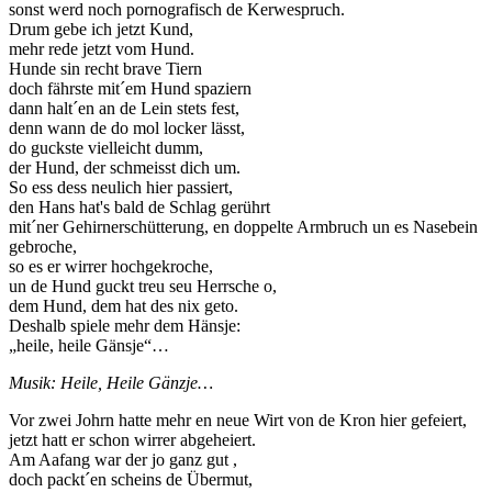
sonst werd noch pornografisch de Kerwespruch.
Drum gebe ich jetzt Kund,
mehr rede jetzt vom Hund.
Hunde sin recht brave Tiern
doch fährste mit´em Hund spaziern
dann halt´en an de Lein stets fest,
denn wann de do mol locker lässt,
do guckste vielleicht dumm,
der Hund, der schmeisst dich um.
So ess dess neulich hier passiert,
den Hans hat's bald de Schlag gerührt
mit´ner Gehirnerschütterung, en doppelte Armbruch un es Nasebein
gebroche,
so es er wirrer hochgekroche,
un de Hund guckt treu seu Herrsche o,
dem Hund, dem hat des nix geto.
Deshalb spiele mehr dem Hänsje:
„heile, heile Gänsje“…
Musik: Heile, Heile Gänzje…
Vor zwei Johrn hatte mehr en neue Wirt von de Kron hier gefeiert,
jetzt hatt er schon wirrer abgeheiert.
Am Aafang war der jo ganz gut ,
doch packt´en scheins de Übermut,