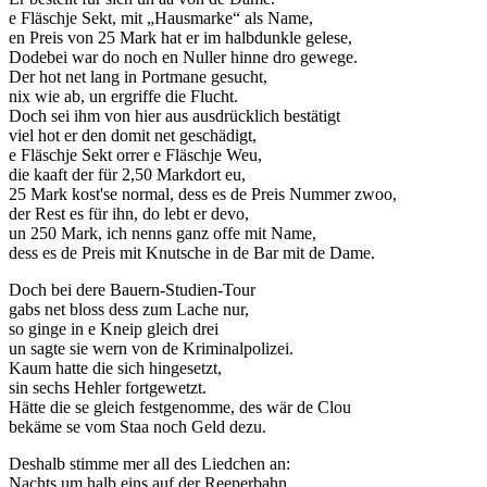
e Fläschje Sekt, mit „Hausmarke“ als Name,
en Preis von 25 Mark hat er im halbdunkle gelese,
Dodebei war do noch en Nuller hinne dro gewege.
Der hot net lang in Portmane gesucht,
nix wie ab, un ergriffe die Flucht.
Doch sei ihm von hier aus ausdrücklich bestätigt
viel hot er den domit net geschädigt,
e Fläschje Sekt orrer e Fläschje Weu,
die kaaft der für 2,50 Markdort eu,
25 Mark kost'se normal, dess es de Preis Nummer zwoo,
der Rest es für ihn, do lebt er devo,
un 250 Mark, ich nenns ganz offe mit Name,
dess es de Preis mit Knutsche in de Bar mit de Dame.
Doch bei dere Bauern-Studien-Tour
gabs net bloss dess zum Lache nur,
so ginge in e Kneip gleich drei
un sagte sie wern von de Kriminalpolizei.
Kaum hatte die sich hingesetzt,
sin sechs Hehler fortgewetzt.
Hätte die se gleich festgenomme, des wär de Clou
bekäme se vom Staa noch Geld dezu.
Deshalb stimme mer all des Liedchen an:
Nachts um halb eins auf der Reeperbahn.