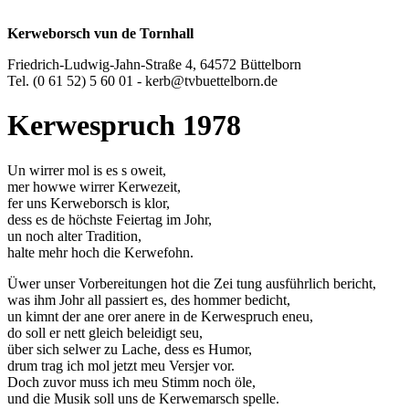
Kerweborsch vun de Tornhall
Friedrich-Ludwig-Jahn-Straße 4, 64572 Büttelborn
Tel. (0 61 52) 5 60 01 - kerb@tvbuettelborn.de
Kerwespruch 1978
Un wirrer mol is es s oweit,
mer howwe wirrer Kerwezeit,
fer uns Kerweborsch is klor,
dess es de höchste Feiertag im Johr,
un noch alter Tradition,
halte mehr hoch die Kerwefohn.
Üwer unser Vorbereitungen hot die Zei tung ausführlich bericht,
was ihm Johr all passiert es, des hommer bedicht,
un kimnt der ane orer anere in de Kerwespruch eneu,
do soll er nett gleich beleidigt seu,
über sich selwer zu Lache, dess es Humor,
drum trag ich mol jetzt meu Versjer vor.
Doch zuvor muss ich meu Stimm noch öle,
und die Musik soll uns de Kerwemarsch spelle.