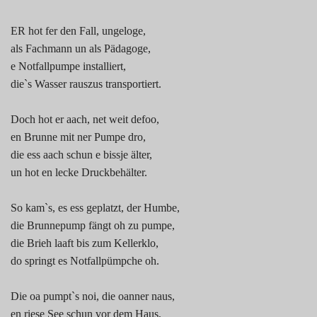
ER hot fer den Fall, ungeloge,
als Fachmann un als Pädagoge,
e Notfallpumpe installiert,
die`s Wasser rauszus transportiert.
Doch hot er aach, net weit defoo,
en Brunne mit ner Pumpe dro,
die ess aach schun e bissje älter,
un hot en lecke Druckbehälter.
So kam`s, es ess geplatzt, der Humbe,
die Brunnepump fängt oh zu pumpe,
die Brieh laaft bis zum Kellerklo,
do springt es Notfallpümpche oh.
Die oa pumpt`s noi, die oanner naus,
en riese See schun vor dem Haus,