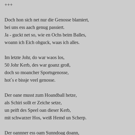
+++
Doch hon sich net nur die Genosse blamiert,
bei uns ess aach genug passiert.
Ja - guckt net so, wie en Ochs beim Balles,
woann ich Eich ohguck, waas ich alles.
Im letzte Johr, do war waos los,
50 Johr Kerb, des war goanz groß,
doch so moancher Sportsgenosse,
hot´s e bissje veel genosse.
Der oane musst zum Hoandball hetze,
als Schiri sollt er Zeiche setze,
un peift des Speel oan dieser Kerb,
mit schwarzer Hos, weiß Hemd un Scherp.
Der oannner ess oam Sunndoag doann,