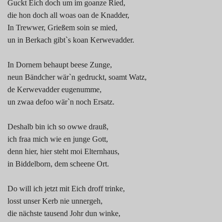
Guckt Eich doch um im goanze Ried,
die hon doch all woas oan de Knadder,
In Trewwer, Grießem soin se mied,
un in Berkach gibt`s koan Kerwevadder.
In Dornem behaupt beese Zunge,
neun Bändcher wär`n gedruckt, soamt Watz,
de Kerwevadder eugenumme,
un zwaa defoo wär`n noch Ersatz.
Deshalb bin ich so owwe drauß,
ich fraa mich wie en junge Gott,
denn hier, hier steht moi Elternhaus,
in Biddelborn, dem scheene Ort.
Do will ich jetzt mit Eich droff trinke,
losst unser Kerb nie unnergeh,
die nächste tausend Johr dun winke,