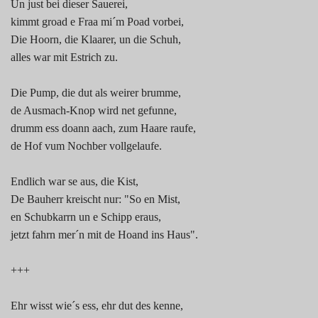
Un just bei dieser Sauerei,
kimmt groad e Fraa mi´m Poad vorbei,
Die Hoorn, die Klaarer, un die Schuh,
alles war mit Estrich zu.
Die Pump, die dut als weirer brumme,
de Ausmach-Knop wird net gefunne,
drumm ess doann aach, zum Haare raufe,
de Hof vum Nochber vollgelaufe.
Endlich war se aus, die Kist,
De Bauherr kreischt nur: "So en Mist,
en Schubkarrn un e Schipp eraus,
jetzt fahrn mer´n mit de Hoand ins Haus".
+++
Ehr wisst wie´s ess, ehr dut des kenne,