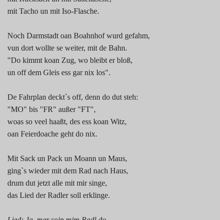
mit Tacho un mit Iso-Flasche.
Noch Darmstadt oan Boahnhof wurd gefahm,
vun dort wollte se weiter, mit de Bahn.
"Do kimmt koan Zug, wo bleibt er bloß,
un off dem Gleis ess gar nix los".
De Fahrplan deckt`s off, denn do dut steh:
"MO" bis "FR" außer "FT",
woas so veel haaßt, des ess koan Witz,
oan Feierdoache geht do nix.
Mit Sack un Pack un Moann un Maus,
ging`s wieder mit dem Rad nach Haus,
drum dut jetzt alle mit mir singe,
das Lied der Radler soll erklinge.
Lied: Ja, mer soin mim Radl do