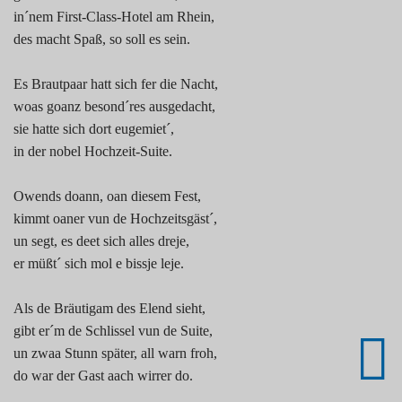
in´nem First-Class-Hotel am Rhein,
des macht Spaß, so soll es sein.
Es Brautpaar hatt sich fer die Nacht,
woas goanz besond´res ausgedacht,
sie hatte sich dort eugemiet´,
in der nobel Hochzeit-Suite.
Owends doann, oan diesem Fest,
kimmt oaner vun de Hochzeitsgäst´,
un segt, es deet sich alles dreje,
er müßt´ sich mol e bissje leje.
Als de Bräutigam des Elend sieht,
gibt er´m de Schlissel vun de Suite,
un zwaa Stunn später, all warn froh,
do war der Gast aach wirrer do.