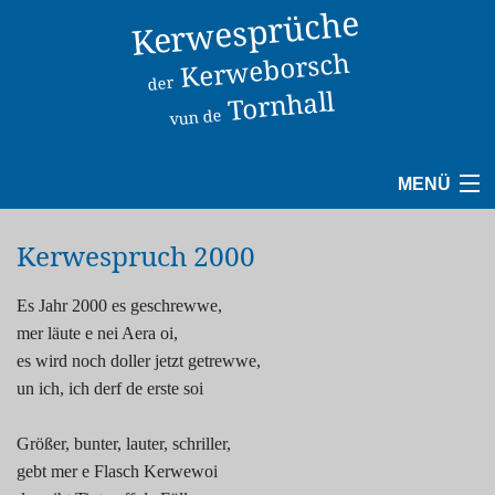
Kerwesprüche
Kerweborsch
der
Tornhall
vun de
MENÜ
1940
Kerwespruch 2000
1950
Es Jahr 2000 es geschrewwe,
mer läute e nei Aera oi,
1960
es wird noch doller jetzt getrewwe,
un ich, ich derf de erste soi
1970
Größer, bunter, lauter, schriller,
1980
gebt mer e Flasch Kerwewoi