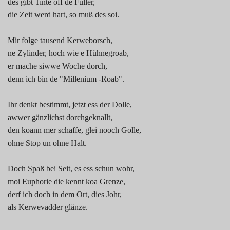
des gibt Tinte off de Füller,
1990
die Zeit werd hart, so muß des soi.
2000
Mir folge tausend Kerweborsch,
ne Zylinder, hoch wie e Hühnegroab,
2010
er mache siwwe Woche dorch,
denn ich bin de "Millenium -Roab".
2020
Ihr denkt bestimmt, jetzt ess der Dolle,
Spargelsprüche
awwer gänzlichst dorchgeknallt,
den koann mer schaffe, glei nooch Golle,
ohne Stop un ohne Halt.
Doch Spaß bei Seit, es ess schun wohr,
moi Euphorie die kennt koa Grenze,
derf ich doch in dem Ort, dies Johr,
als Kerwevadder glänze.