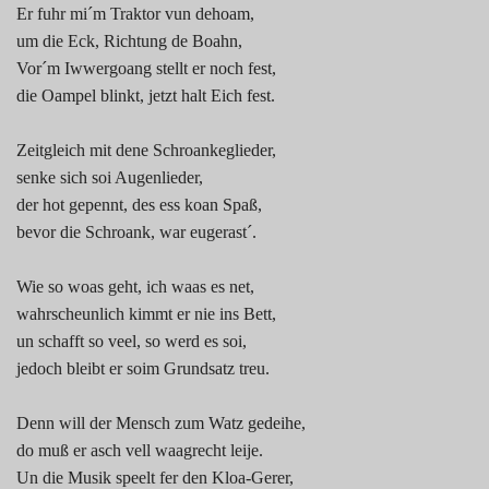
Er fuhr mi´m Traktor vun dehoam,
um die Eck, Richtung de Boahn,
Vor´m Iwwergoang stellt er noch fest,
die Oampel blinkt, jetzt halt Eich fest.
Zeitgleich mit dene Schroankeglieder,
senke sich soi Augenlieder,
der hot gepennt, des ess koan Spaß,
bevor die Schroank, war eugerast´.
Wie so woas geht, ich waas es net,
wahrscheunlich kimmt er nie ins Bett,
un schafft so veel, so werd es soi,
jedoch bleibt er soim Grundsatz treu.
Denn will der Mensch zum Watz gedeihe,
do muß er asch vell waagrecht leije.
Un die Musik speelt fer den Kloa-Gerer,