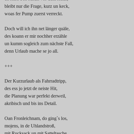
bleibt nur die Frage, kurz un keck,
woas fer Pump zuerst verreckt.
Doch will ich ihn net länger quäle,
des koann er mir nochher erzähle
un kumm sogleich zum nächste Fall,
denn Urlaub mache se jo all.
+++
Der Kurzurlaub als Fahrradtripp,
des ess jo jetzt de neiste Hit,
die Planung war perfekt derweil,
akribisch und bis ins Detail.
Oan Fronleichnam, do ging`s los,
mojens, in de Uhlandstroß,
mit Rucksack un mit Satteltasche,