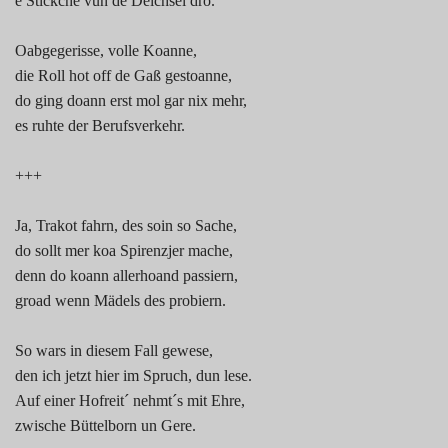
e Stickche vun de Deichsel dro.
Oabgegerisse, volle Koanne,
die Roll hot off de Gaß gestoanne,
do ging doann erst mol gar nix mehr,
es ruhte der Berufsverkehr.
+++
Ja, Trakot fahrn, des soin so Sache,
do sollt mer koa Spirenzjer mache,
denn do koann allerhoand passiern,
groad wenn Mädels des probiern.
So wars in diesem Fall gewese,
den ich jetzt hier im Spruch, dun lese.
Auf einer Hofreit´ nehmt´s mit Ehre,
zwische Büttelborn un Gere.