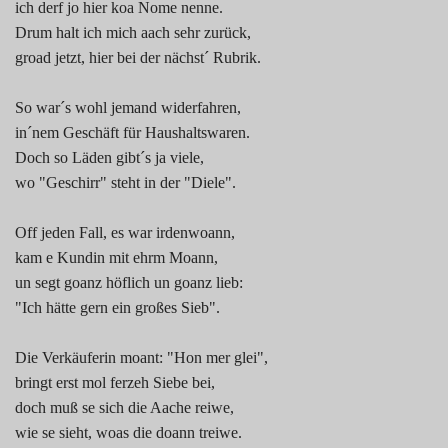
ich derf jo hier koa Nome nenne.
Drum halt ich mich aach sehr zurück,
groad jetzt, hier bei der nächst´ Rubrik.
So war´s wohl jemand widerfahren,
in´nem Geschäft für Haushaltswaren.
Doch so Läden gibt´s ja viele,
wo "Geschirr" steht in der "Diele".
Off jeden Fall, es war irdenwoann,
kam e Kundin mit ehrm Moann,
un segt goanz höflich un goanz lieb:
"Ich hätte gern ein großes Sieb".
Die Verkäuferin moant: "Hon mer glei",
bringt erst mol ferzeh Siebe bei,
doch muß se sich die Aache reiwe,
wie se sieht, woas die doann treiwe.